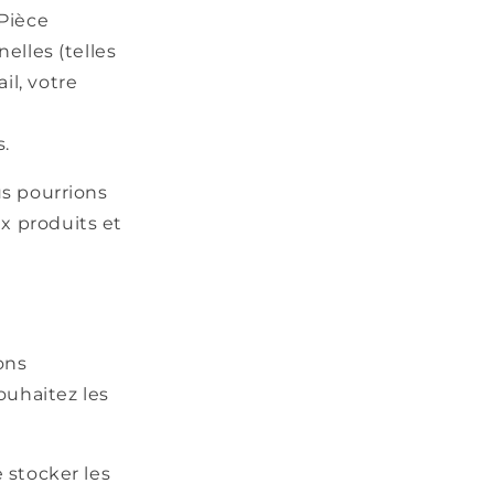
 Pièce
elles (telles
il, votre
.
us pourrions
x produits et
ons
ouhaitez les
 stocker les