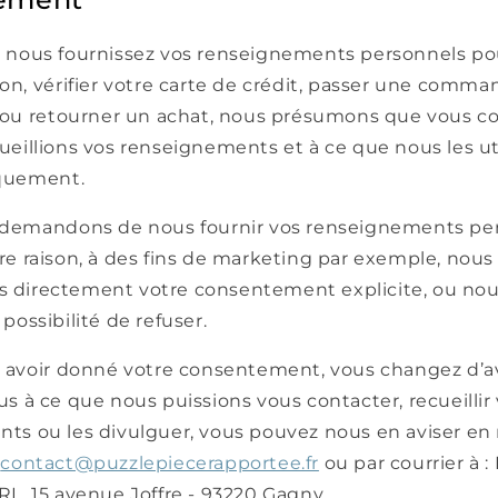
 nous fournissez vos renseignements personnels po
on, vérifier votre carte de crédit, passer une comman
n ou retourner un achat, nous présumons que vous c
eillions vos renseignements et à ce que nous les uti
iquement.
 demandons de nous fournir vos renseignements pe
e raison, à des fins de marketing par exemple, nous
directement votre consentement explicite, ou nou
possibilité de refuser.
s avoir donné votre consentement, vous changez d’av
s à ce que nous puissions vous contacter, recueillir
ts ou les divulguer, vous pouvez nous en aviser en
à
contact@puzzlepiecerapportee.fr
ou par courrier à :
RL, 15 avenue Joffre - 93220 Gagny