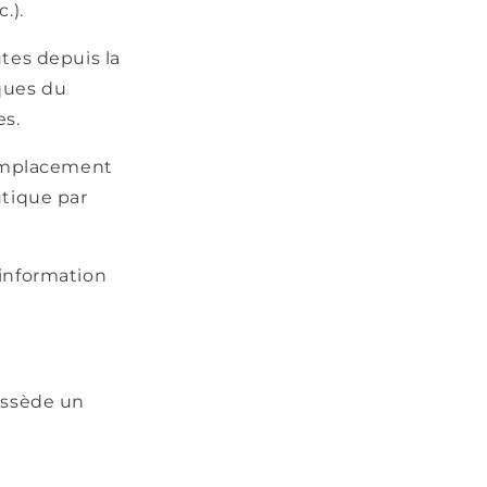
.).
tes depuis la
iques du
es.
’emplacement
utique par
’information
possède un