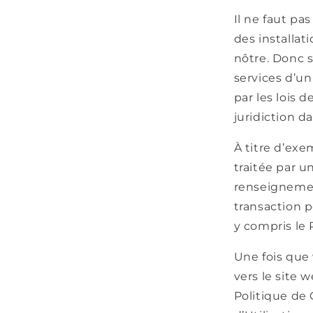
Il ne faut pa
des installat
nôtre. Donc s
services d’un
par les lois d
juridiction da
À titre d’exe
traitée par u
renseignemen
transaction p
y compris le 
Une fois que 
vers le site w
Politique de 