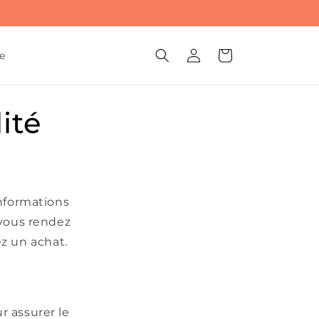
Connexion
Panier
e
ité
informations
 vous rendez
ez un achat.
r assurer le