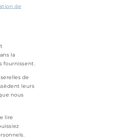
sation de
nt
ans la
s fournissent.
serelles de
ssèdent leurs
 que nous
 lire
puissiez
rsonnels.