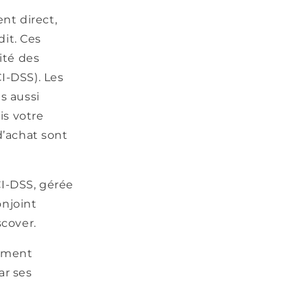
ent direct,
it. Ces
ité des
I-DSS). Les
s aussi
is votre
d’achat sont
CI-DSS, gérée
onjoint
scover.
tement
ar ses