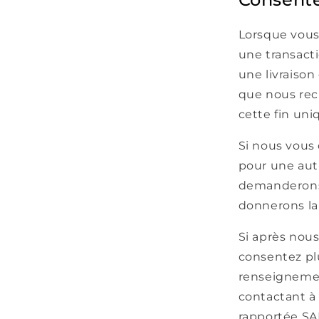
Lorsque vous
une transacti
une livraiso
que nous recu
cette fin un
Si nous vous
pour une autr
demanderons 
donnerons la 
Si après nou
consentez plu
renseignemen
contactant 
rapportée SA