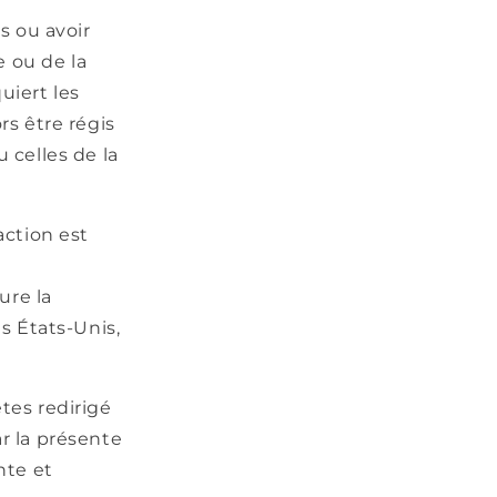
s ou avoir
e ou de la
uiert les
rs être régis
u celles de la
action est
ure la
s États-Unis,
tes redirigé
ar la présente
nte et