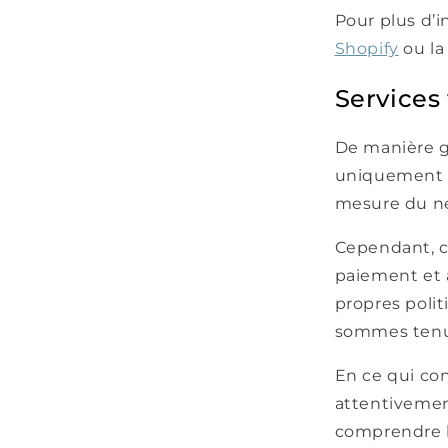
Pour plus d’i
Shopify
ou l
Services 
De manière gé
uniquement re
mesure du néc
Cependant, ce
paiement et 
propres poli
sommes tenus 
En ce qui co
attentivement
comprendre l