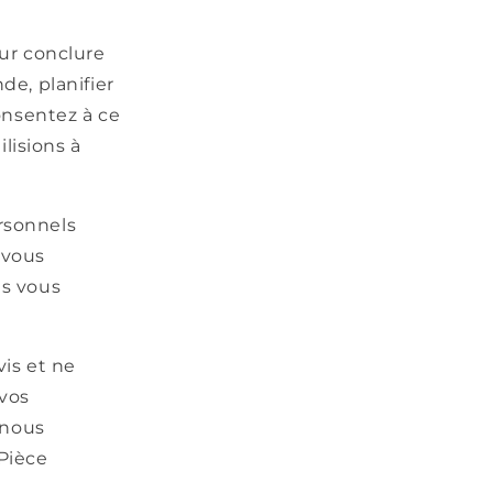
ur conclure
de, planifier
onsentez à ce
lisions à
rsonnels
 vous
s vous
is et ne
 vos
 nous
 Pièce