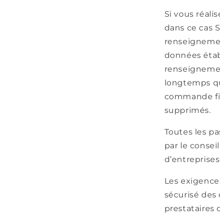
Si vous réali
dans ce cas 
renseignemen
données établ
renseignement
longtemps qu
commande fina
supprimés.
Toutes les p
par le consei
d’entreprises
Les exigence
sécurisé des 
prestataires 