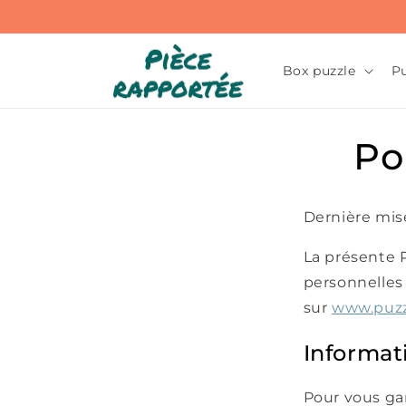
et
passer
au
contenu
Box puzzle
Pu
Po
Dernière mise
La présente P
personnelles 
sur
www.puzz
Informat
Pour vous gar