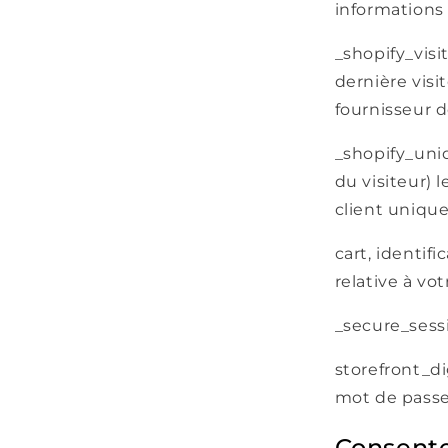
informations r
_shopify_vis
dernière visi
fournisseur d
_shopify_uni
du visiteur) 
client unique
cart, identif
relative à vot
_secure_sessi
storefront_di
mot de passe, 
Consent